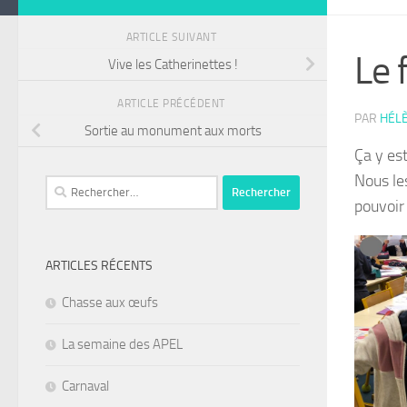
ARTICLE SUIVANT
Le 
Vive les Catherinettes !
ARTICLE PRÉCÉDENT
PAR
HÉL
Sortie au monument aux morts
Ça y est
Nous le
Rechercher :
pouvoir 
ARTICLES RÉCENTS
Chasse aux œufs
La semaine des APEL
Carnaval